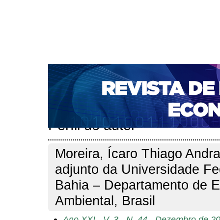
CAPA
SOBRE
ACESSO
CADASTRO
PESQ
NOTÍCIAS
PORTAL DE REVISTAS DA UNIFACS
S
BASES DE DADOS E INDEXADORES
Capa
Pesquisa
Perfil do autor
>
>
Perfil do autor
Moreira, Ícaro Thiago Andr
adjunto da Universidade Fe
Bahia – Departamento de E
Ambiental, Brasil
Ano XXI - V. 3 - N. 44 - Dezembro de 2