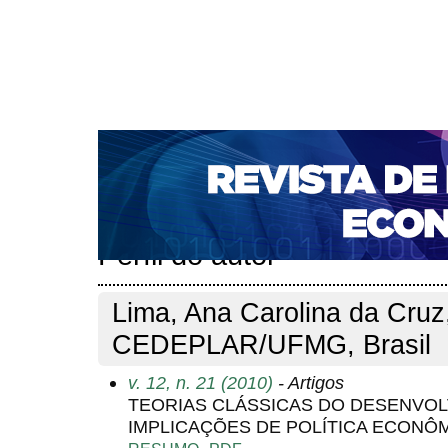
CAPA
SOBRE
ACESSO
CADASTRO
PESQ
NOTÍCIAS
PORTAL DE REVISTAS DA UNIFACS
S
BASES DE DADOS E INDEXADORES
Capa
Pesquisa
Perfil do autor
>
>
Perfil do autor
Lima, Ana Carolina da Cruz
CEDEPLAR/UFMG, Brasil
v. 12, n. 21 (2010)
- Artigos
TEORIAS CLÁSSICAS DO DESENVOL
IMPLICAÇÕES DE POLÍTICA ECONÔM