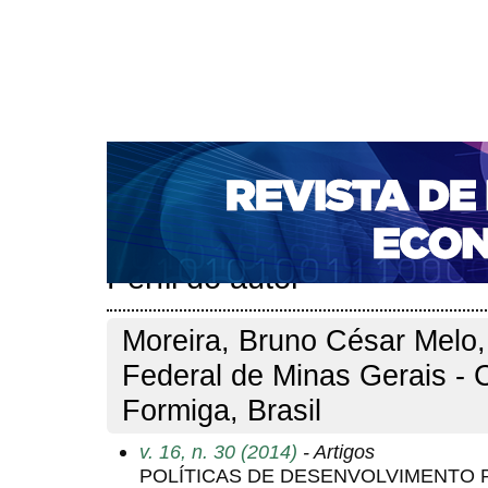
CAPA
SOBRE
ACESSO
CADASTRO
PESQ
NOTÍCIAS
PORTAL DE REVISTAS DA UNIFACS
S
BASES DE DADOS E INDEXADORES
Capa
Pesquisa
Perfil do autor
>
>
Perfil do autor
Moreira, Bruno César Melo, 
Federal de Minas Gerais -
Formiga, Brasil
v. 16, n. 30 (2014)
- Artigos
POLÍTICAS DE DESENVOLVIMENTO 