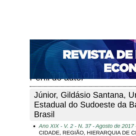
CAPA
SOBRE
ACESSO
CADASTRO
PESQ
NOTÍCIAS
PORTAL DE REVISTAS DA UNIFACS
S
BASES DE DADOS E INDEXADORES
Capa
Pesquisa
Perfil do autor
>
>
Perfil do autor
Júnior, Gildásio Santana, U
Estadual do Sudoeste da B
Brasil
Ano XIX - V. 2 - N. 37 - Agosto de 2017
CIDADE, REGIÃO, HIERARQUIA DE 