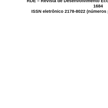
RDE – Revista de Desenvolvimento Ec
1684
ISSN eletrônico 2178-8022 (números p