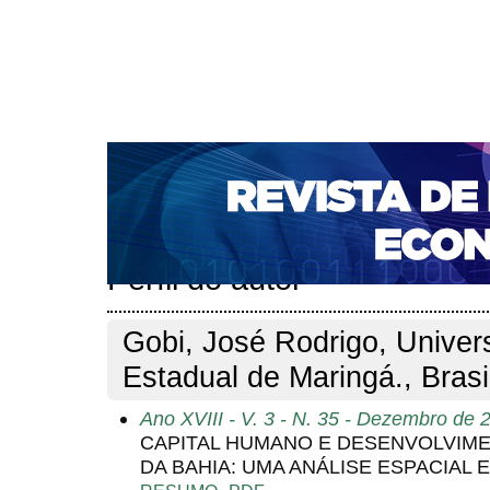
CAPA
SOBRE
ACESSO
CADASTRO
PESQ
NOTÍCIAS
PORTAL DE REVISTAS DA UNIFACS
S
BASES DE DADOS E INDEXADORES
Capa
Pesquisa
Perfil do autor
>
>
Perfil do autor
Gobi, José Rodrigo, Univer
Estadual de Maringá., Brasi
Ano XVIII - V. 3 - N. 35 - Dezembro de 
CAPITAL HUMANO E DESENVOLVIM
DA BAHIA: UMA ANÁLISE ESPACIAL 