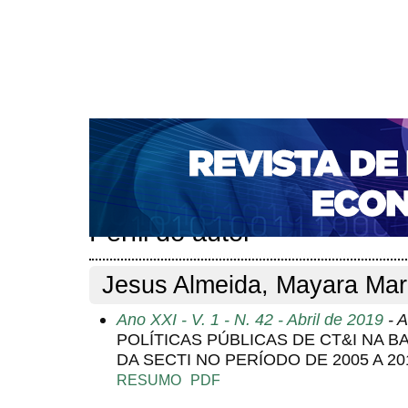
CAPA
SOBRE
ACESSO
CADASTRO
PESQ
NOTÍCIAS
PORTAL DE REVISTAS DA UNIFACS
S
BASES DE DADOS E INDEXADORES
Capa
Pesquisa
Perfil do autor
>
>
Perfil do autor
Jesus Almeida, Mayara Mar
Ano XXI - V. 1 - N. 42 - Abril de 2019
- A
POLÍTICAS PÚBLICAS DE CT&I NA 
DA SECTI NO PERÍODO DE 2005 A 20
RESUMO
PDF