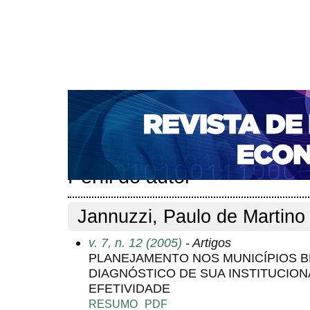
CAPA
SOBRE
ACESSO
CADASTRO
PESQ
NOTÍCIAS
PORTAL DE REVISTAS DA UNIFACS
S
BASES DE DADOS E INDEXADORES
Capa
Pesquisa
Perfil do autor
>
>
Perfil do autor
Jannuzzi, Paulo de Martino
v. 7, n. 12 (2005)
- Artigos
PLANEJAMENTO NOS MUNICÍPIOS B
DIAGNÓSTICO DE SUA INSTITUCION
EFETIVIDADE
RESUMO
PDF