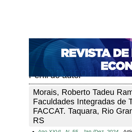
CAPA
SOBRE
ACESSO
CADASTRO
PESQ
NOTÍCIAS
PORTAL DE REVISTAS DA UNIFACS
S
BASES DE DADOS E INDEXADORES
Capa
Pesquisa
Perfil do autor
>
>
Perfil do autor
Morais, Roberto Tadeu Ra
Faculdades Integradas de T
FACCAT. Taquara, Rio Gran
RS
Ano XXVI - N. 55 - Jan./Dez. 2024
- Art