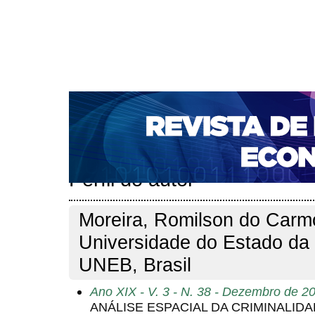
CAPA
SOBRE
ACESSO
CADASTRO
PESQ
NOTÍCIAS
PORTAL DE REVISTAS DA UNIFACS
S
BASES DE DADOS E INDEXADORES
Capa
Pesquisa
Perfil do autor
>
>
Perfil do autor
Moreira, Romilson do Carm
Universidade do Estado da 
UNEB, Brasil
Ano XIX - V. 3 - N. 38 - Dezembro de 2
ANÁLISE ESPACIAL DA CRIMINALID