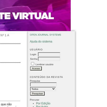
OPEN JOURNAL SYSTEMS
Nº 1 A
Ajuda do sistema
USUÁRIO
Login
Senha
Lembrar usuário
CONTEÚDO DA REVISTA
Pesquisa
Procurar
Por Edição
a que não
Por Autor