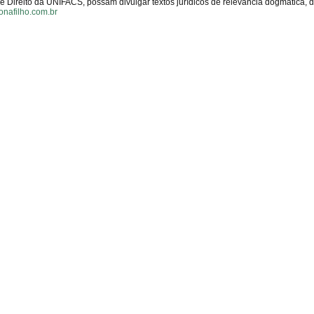
Direito da UNIFACS, possam divulgar textos jurídicos de relevância dogmática, 
onafilho.com.br