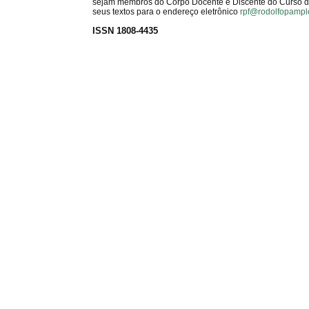
sejam membros do Corpo Docente e Discente do Curso de 
seus textos para o endereço eletrônico
rpf@rodolfopampl
ISSN 1808-4435