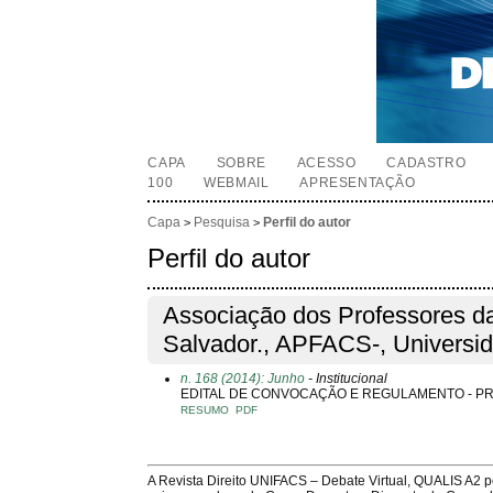
CAPA
SOBRE
ACESSO
CADASTRO
100
WEBMAIL
APRESENTAÇÃO
Capa
Pesquisa
Perfil do autor
>
>
Perfil do autor
Associação dos Professores d
Salvador., APFACS-, Universi
n. 168 (2014): Junho
- Institucional
EDITAL DE CONVOCAÇÃO E REGULAMENTO - P
RESUMO
PDF
A Revista Direito UNIFACS – Debate Virtual, QUALIS A2 