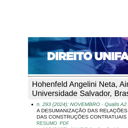
CAPA
SOBRE
ACESSO
CADASTRO
PESQ
NOTÍCIAS
EDIÇÕES DE Nº 1 A 100
WEBMAIL
Capa
Pesquisa
Perfil do autor
>
>
Perfil do autor
Hohenfeld Angelini Neta, Ai
Universidade Salvador, Bras
n. 293 (2024): NOVEMBRO - Qualis A2 
A DESUMANIZAÇÃO DAS RELAÇÕES 
DAS CONSTRUÇÕES CONTRATUAIS N
RESUMO
PDF