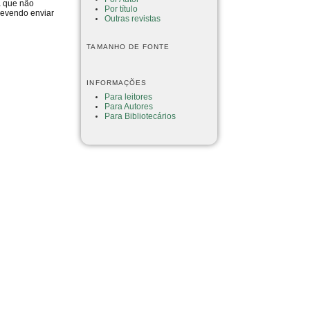
a que não
Por título
devendo enviar
Outras revistas
TAMANHO DE FONTE
INFORMAÇÕES
Para leitores
Para Autores
Para Bibliotecários