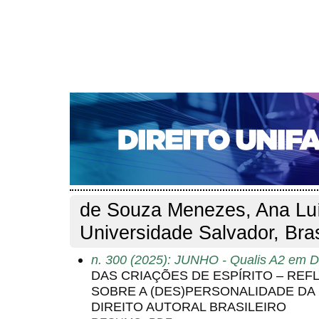
CAPA
SOBRE
ACESSO
CADASTRO
PESQ
NOTÍCIAS
EDIÇÕES DE Nº 1 A 100
WEBMAIL
Capa
Pesquisa
Perfil do autor
>
>
Perfil do autor
de Souza Menezes, Ana Lu
Universidade Salvador, Bras
n. 300 (2025): JUNHO - Qualis A2 em Di
DAS CRIAÇÕES DE ESPÍRITO – REF
SOBRE A (DES)PERSONALIDADE DA I
DIREITO AUTORAL BRASILEIRO