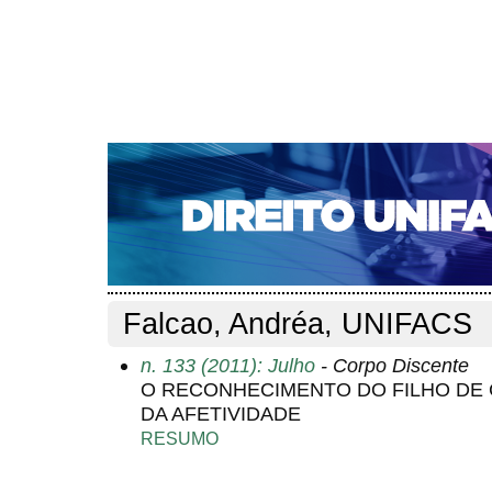
CAPA
SOBRE
ACESSO
CADASTRO
PESQ
NOTÍCIAS
EDIÇÕES DE Nº 1 A 100
WEBMAIL
Capa
Pesquisa
Perfil do autor
>
>
Perfil do autor
Falcao, Andréa, UNIFACS
n. 133 (2011): Julho
- Corpo Discente
O RECONHECIMENTO DO FILHO DE C
DA AFETIVIDADE
RESUMO