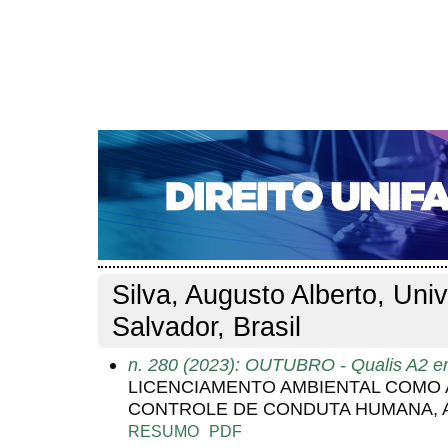
CAPA
SOBRE
ACESSO
CADASTRO
PESQ
NOTÍCIAS
EDIÇÕES DE Nº 1 A 100
WEBMAIL
Capa
Pesquisa
Perfil do autor
>
>
Perfil do autor
Silva, Augusto Alberto, Uni
Salvador, Brasil
n. 280 (2023): OUTUBRO - Qualis A2 em
LICENCIAMENTO AMBIENTAL COMO 
CONTROLE DE CONDUTA HUMANA, A
RESUMO
PDF