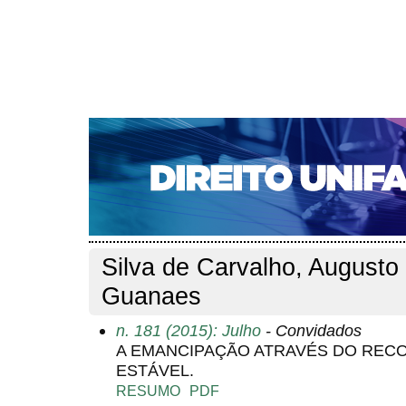
CAPA
SOBRE
ACESSO
CADASTRO
PESQ
NOTÍCIAS
EDIÇÕES DE Nº 1 A 100
WEBMAIL
Capa
Pesquisa
Perfil do autor
>
>
Perfil do autor
Silva de Carvalho, Augusto
Guanaes
n. 181 (2015): Julho
- Convidados
A EMANCIPAÇÃO ATRAVÉS DO REC
ESTÁVEL.
RESUMO
PDF