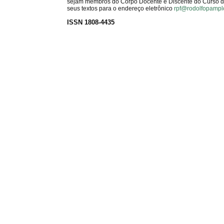
sejam membros do Corpo Docente e Discente do Curso de 
seus textos para o endereço eletrônico
rpf@rodolfopampl
ISSN 1808-4435