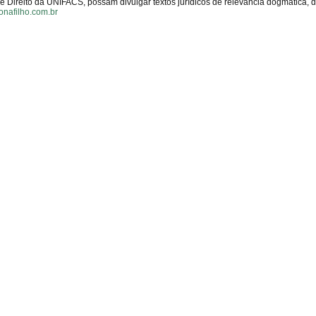
Direito da UNIFACS, possam divulgar textos jurídicos de relevância dogmática, 
onafilho.com.br