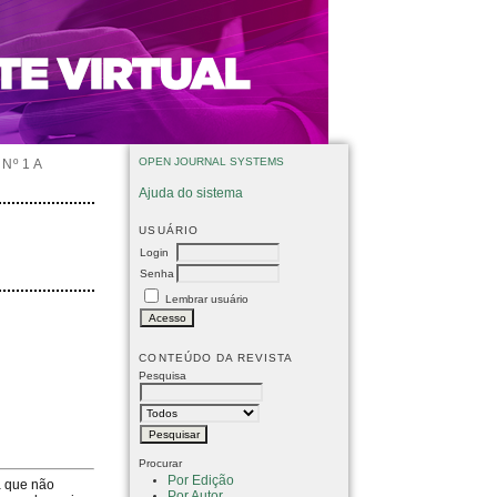
OPEN JOURNAL SYSTEMS
Nº 1 A
Ajuda do sistema
USUÁRIO
Login
Senha
Lembrar usuário
CONTEÚDO DA REVISTA
Pesquisa
Procurar
Por Edição
a que não
Por Autor