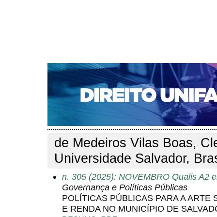
CAPA
SOBRE
ACESSO
CADASTRO
PESQ
NOTÍCIAS
EDIÇÕES DE Nº 1 A 100
WEBMAIL
Capa
Pesquisa
Perfil do autor
>
>
Perfil do autor
de Medeiros Vilas Boas, C
Universidade Salvador, Bras
n. 305 (2025): NOVEMBRO Qualis A2 em
Governança e Políticas Públicas
POLÍTICAS PÚBLICAS PARA A ART
E RENDA NO MUNICÍPIO DE SALVA