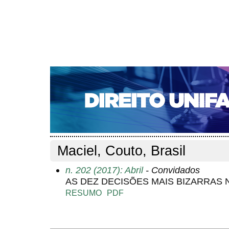
CAPA
SOBRE
ACESSO
CADASTRO
PESQ
NOTÍCIAS
EDIÇÕES DE Nº 1 A 100
WEBMAIL
Capa
Pesquisa
Perfil do autor
>
>
Perfil do autor
Maciel, Couto, Brasil
n. 202 (2017): Abril
- Convidados
AS DEZ DECISÕES MAIS BIZARRAS 
RESUMO
PDF