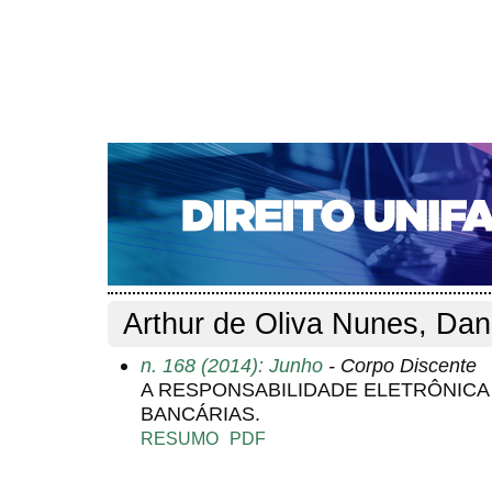
CAPA
SOBRE
ACESSO
CADASTRO
PESQ
NOTÍCIAS
EDIÇÕES DE Nº 1 A 100
WEBMAIL
Capa
Pesquisa
Perfil do autor
>
>
Perfil do autor
Arthur de Oliva Nunes, Dan
n. 168 (2014): Junho
- Corpo Discente
A RESPONSABILIDADE ELETRÔNICA 
BANCÁRIAS.
RESUMO
PDF