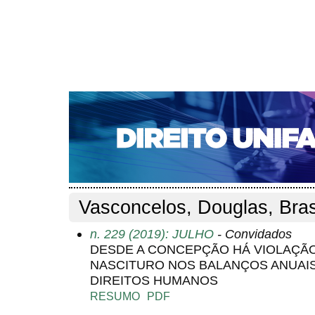
CAPA
SOBRE
ACESSO
CADASTRO
PESQ
NOTÍCIAS
EDIÇÕES DE Nº 1 A 100
WEBMAIL
Capa
Pesquisa
Perfil do autor
>
>
Perfil do autor
Vasconcelos, Douglas, Bras
n. 229 (2019): JULHO
- Convidados
DESDE A CONCEPÇÃO HÁ VIOLAÇÃO
NASCITURO NOS BALANÇOS ANUAIS
DIREITOS HUMANOS
RESUMO
PDF