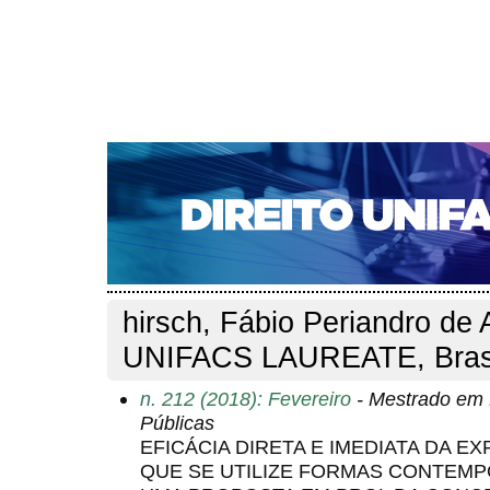
CAPA
SOBRE
ACESSO
CADASTRO
PESQ
NOTÍCIAS
EDIÇÕES DE Nº 1 A 100
WEBMAIL
Capa
Pesquisa
Perfil do autor
>
>
Perfil do autor
hirsch, Fábio Periandro de 
UNIFACS LAUREATE, Bras
n. 212 (2018): Fevereiro
- Mestrado em D
Públicas
EFICÁCIA DIRETA E IMEDIATA DA 
QUE SE UTILIZE FORMAS CONTEMP