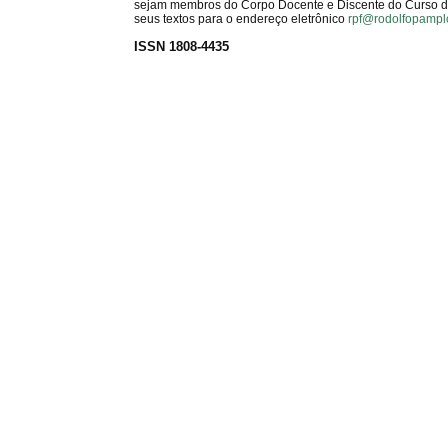
sejam membros do Corpo Docente e Discente do Curso de 
seus textos para o endereço eletrônico
rpf@rodolfopampl
ISSN 1808-4435