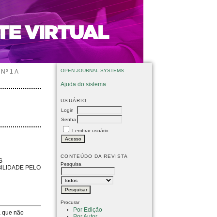
OPEN JOURNAL SYSTEMS
Nº 1 A
Ajuda do sistema
USUÁRIO
Login
Senha
Lembrar usuário
CONTEÚDO DA REVISTA
S
Pesquisa
ILIDADE PELO
Procurar
Por Edição
a que não
Por Autor