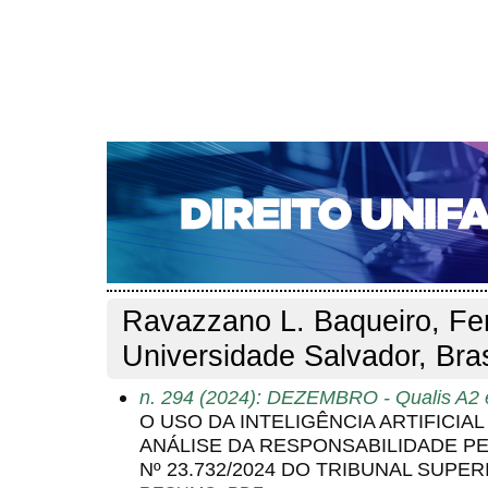
CAPA
SOBRE
ACESSO
CADASTRO
PESQ
NOTÍCIAS
EDIÇÕES DE Nº 1 A 100
WEBMAIL
Capa
Pesquisa
Perfil do autor
>
>
Perfil do autor
Ravazzano L. Baqueiro, Fe
Universidade Salvador, Bras
n. 294 (2024): DEZEMBRO - Qualis A2 
O USO DA INTELIGÊNCIA ARTIFICIA
ANÁLISE DA RESPONSABILIDADE P
Nº 23.732/2024 DO TRIBUNAL SUPE