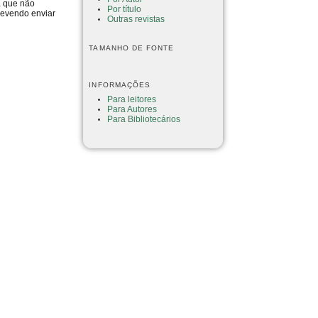
a que não
Por título
devendo enviar
Outras revistas
TAMANHO DE FONTE
INFORMAÇÕES
Para leitores
Para Autores
Para Bibliotecários