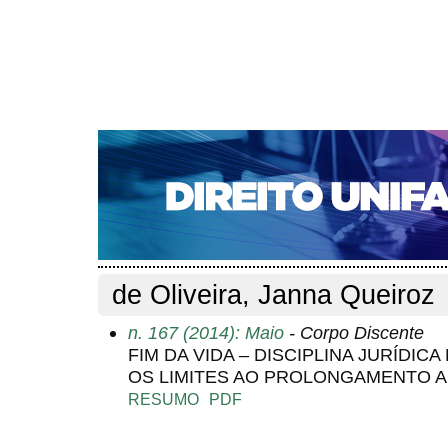
CAPA
SOBRE
ACESSO
CADASTRO
PESQ
NOTÍCIAS
EDIÇÕES DE Nº 1 A 100
WEBMAIL
Capa
Pesquisa
Perfil do autor
>
>
Perfil do autor
de Oliveira, Janna Queiroz
n. 167 (2014): Maio
- Corpo Discente
FIM DA VIDA – DISCIPLINA JURÍDICA
OS LIMITES AO PROLONGAMENTO ART
RESUMO
PDF