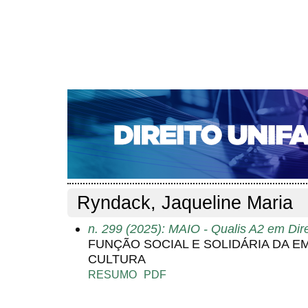
CAPA
SOBRE
ACESSO
CADASTRO
PESQ
NOTÍCIAS
EDIÇÕES DE Nº 1 A 100
WEBMAIL
Capa
Pesquisa
Perfil do autor
>
>
Perfil do autor
Ryndack, Jaqueline Maria
n. 299 (2025): MAIO - Qualis A2 em Dire
FUNÇÃO SOCIAL E SOLIDÁRIA DA 
CULTURA
RESUMO
PDF