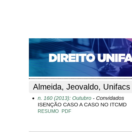
CAPA
SOBRE
ACESSO
CADASTRO
PESQ
NOTÍCIAS
EDIÇÕES DE Nº 1 A 100
WEBMAIL
Capa
Pesquisa
Perfil do autor
>
>
Perfil do autor
Almeida, Jeovaldo, Unifacs
n. 160 (2013): Outubro
- Convidados
ISENÇÃO CASO A CASO NO ITCMD
RESUMO
PDF