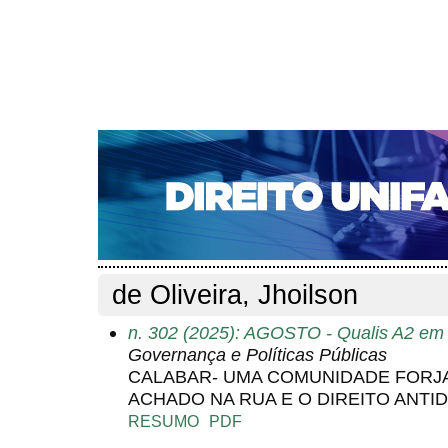
CAPA
SOBRE
ACESSO
CADASTRO
PESQ
NOTÍCIAS
EDIÇÕES DE Nº 1 A 100
WEBMAIL
Capa
Pesquisa
Perfil do autor
>
>
Perfil do autor
de Oliveira, Jhoilson
n. 302 (2025): AGOSTO - Qualis A2 em 
Governança e Políticas Públicas
CALABAR- UMA COMUNIDADE FORJA
ACHADO NA RUA E O DIREITO ANTI
RESUMO
PDF