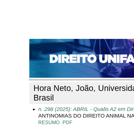
CAPA
SOBRE
ACESSO
CADASTRO
PESQ
NOTÍCIAS
EDIÇÕES DE Nº 1 A 100
WEBMAIL
Capa
Pesquisa
Perfil do autor
>
>
Perfil do autor
Hora Neto, João, Universid
Brasil
n. 298 (2025): ABRIL - Qualis A2 em Dir
ANTINOMIAS DO DIREITO ANIMAL N
RESUMO
PDF