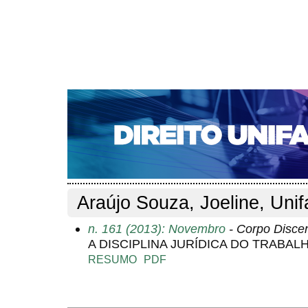
CAPA
SOBRE
ACESSO
CADASTRO
PESQ
NOTÍCIAS
EDIÇÕES DE Nº 1 A 100
WEBMAIL
Capa
Pesquisa
Perfil do autor
>
>
Perfil do autor
Araújo Souza, Joeline, Unif
n. 161 (2013): Novembro
- Corpo Disce
A DISCIPLINA JURÍDICA DO TRABAL
RESUMO
PDF