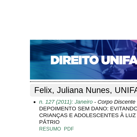
CAPA
SOBRE
ACESSO
CADASTRO
PESQ
NOTÍCIAS
EDIÇÕES DE Nº 1 A 100
WEBMAIL
Capa
Pesquisa
Perfil do autor
>
>
Perfil do autor
Felix, Juliana Nunes, UNI
n. 127 (2011): Janeiro
- Corpo Discente
DEPOIMENTO SEM DANO: EVITANDO
CRIANÇAS E ADOLESCENTES À LU
PÁTRIO
RESUMO
PDF