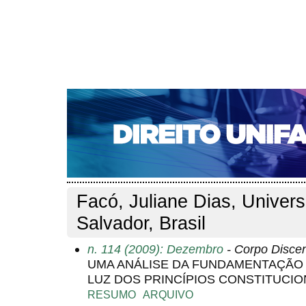
CAPA
SOBRE
ACESSO
CADASTRO
PESQ
NOTÍCIAS
EDIÇÕES DE Nº 1 A 100
WEBMAIL
Capa
Pesquisa
Perfil do autor
>
>
Perfil do autor
Facó, Juliane Dias, Univer
Salvador, Brasil
n. 114 (2009): Dezembro
- Corpo Disce
UMA ANÁLISE DA FUNDAMENTAÇÃO D
LUZ DOS PRINCÍPIOS CONSTITUCIO
RESUMO
ARQUIVO