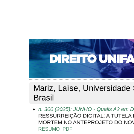
CAPA
SOBRE
ACESSO
CADASTRO
PESQ
NOTÍCIAS
EDIÇÕES DE Nº 1 A 100
WEBMAIL
Capa
Pesquisa
Perfil do autor
>
>
Perfil do autor
Mariz, Laíse, Universidade 
Brasil
n. 300 (2025): JUNHO - Qualis A2 em Di
RESSURREIÇÃO DIGITAL: A TUTELA
MORTEM NO ANTEPROJETO DO NOV
RESUMO
PDF