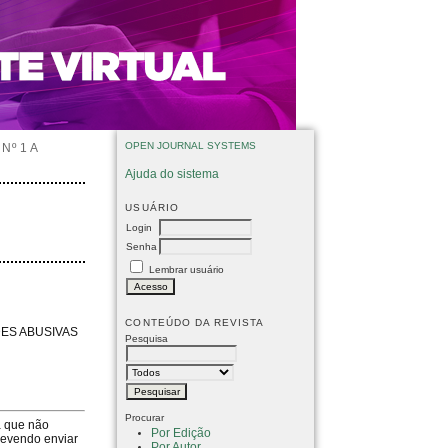
OPEN JOURNAL SYSTEMS
Nº 1 A
Ajuda do sistema
USUÁRIO
Login
Senha
Lembrar usuário
CONTEÚDO DA REVISTA
DES ABUSIVAS
Pesquisa
Procurar
a que não
Por Edição
devendo enviar
Por Autor