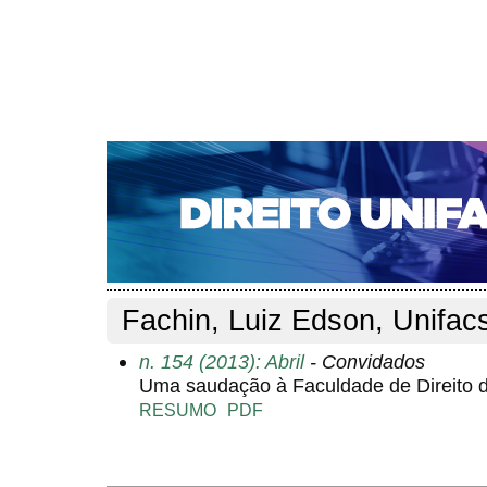
CAPA
SOBRE
ACESSO
CADASTRO
PESQ
NOTÍCIAS
EDIÇÕES DE Nº 1 A 100
WEBMAIL
Capa
Pesquisa
Perfil do autor
>
>
Perfil do autor
Fachin, Luiz Edson, Unifac
n. 154 (2013): Abril
- Convidados
Uma saudação à Faculdade de Direito 
RESUMO
PDF