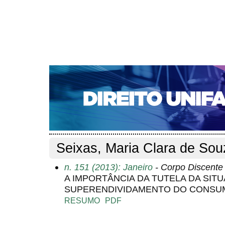
CAPA
SOBRE
ACESSO
CADASTRO
PESQ
NOTÍCIAS
EDIÇÕES DE Nº 1 A 100
WEBMAIL
Capa
Pesquisa
Perfil do autor
>
>
Perfil do autor
Seixas, Maria Clara de Sou
n. 151 (2013): Janeiro
- Corpo Discente
A IMPORTÂNCIA DA TUTELA DA SIT
SUPERENDIVIDAMENTO DO CONSUM
RESUMO
PDF