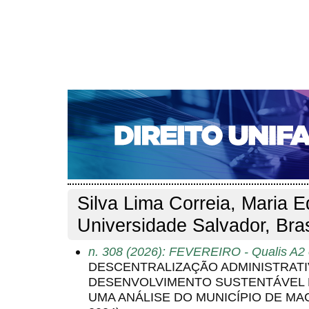
CAPA
SOBRE
ACESSO
CADASTRO
PESQ
NOTÍCIAS
EDIÇÕES DE Nº 1 A 100
WEBMAIL
Capa
Pesquisa
Perfil do autor
>
>
Perfil do autor
Silva Lima Correia, Maria E
Universidade Salvador, Bras
n. 308 (2026): FEVEREIRO - Qualis A2 
DESCENTRALIZAÇÃO ADMINISTRATIV
DESENVOLVIMENTO SUSTENTÁVEL E
UMA ANÁLISE DO MUNICÍPIO DE MAC