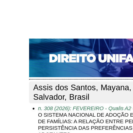
CAPA
SOBRE
ACESSO
CADASTRO
PESQ
NOTÍCIAS
EDIÇÕES DE Nº 1 A 100
WEBMAIL
Capa
Pesquisa
Perfil do autor
>
>
Perfil do autor
Assis dos Santos, Mayana,
Salvador, Brasil
n. 308 (2026): FEVEREIRO - Qualis A2 
O SISTEMA NACIONAL DE ADOÇÃO 
DE FAMÍLIAS: A RELAÇÃO ENTRE PER
PERSISTÊNCIA DAS PREFERÊNCIAS