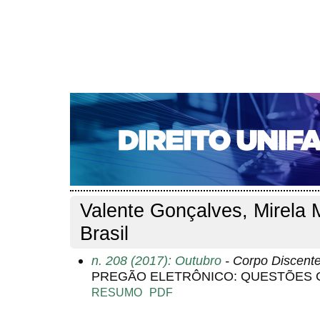
CAPA
SOBRE
ACESSO
CADASTRO
PESQ
NOTÍCIAS
EDIÇÕES DE Nº 1 A 100
WEBMAIL
Capa
Pesquisa
Perfil do autor
>
>
Perfil do autor
Valente Gonçalves, Mirela
Brasil
n. 208 (2017): Outubro
- Corpo Discent
PREGÃO ELETRÔNICO: QUESTÕES
RESUMO
PDF