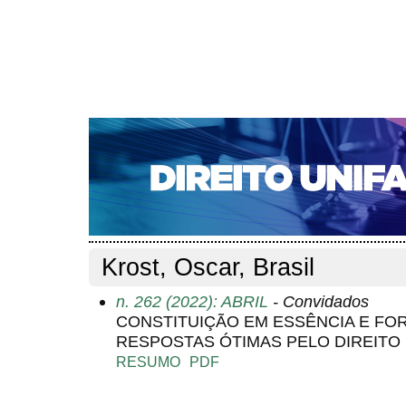
CAPA
SOBRE
ACESSO
CADASTRO
PESQ
NOTÍCIAS
EDIÇÕES DE Nº 1 A 100
WEBMAIL
Capa
Pesquisa
Perfil do autor
>
>
Perfil do autor
Krost, Oscar, Brasil
n. 262 (2022): ABRIL
- Convidados
CONSTITUIÇÃO EM ESSÊNCIA E FO
RESPOSTAS ÓTIMAS PELO DIREITO
RESUMO
PDF