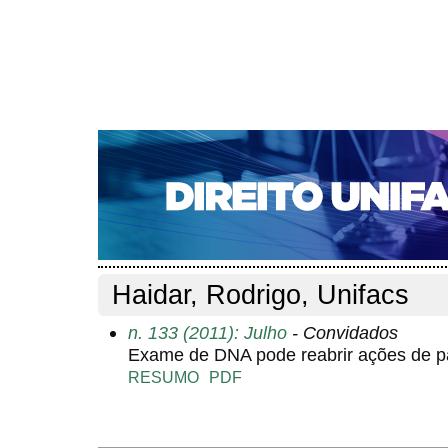
CAPA
SOBRE
ACESSO
CADASTRO
PESQ
NOTÍCIAS
EDIÇÕES DE Nº 1 A 100
WEBMAIL
Capa
Pesquisa
Perfil do autor
>
>
Perfil do autor
Haidar, Rodrigo, Unifacs
n. 133 (2011): Julho
- Convidados
Exame de DNA pode reabrir ações de pa
RESUMO
PDF