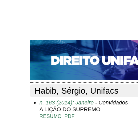
CAPA
SOBRE
ACESSO
CADASTRO
PESQ
NOTÍCIAS
EDIÇÕES DE Nº 1 A 100
WEBMAIL
Capa
Pesquisa
Perfil do autor
>
>
Perfil do autor
Habib, Sérgio, Unifacs
n. 163 (2014): Janeiro
- Convidados
A LIÇÃO DO SUPREMO
RESUMO
PDF