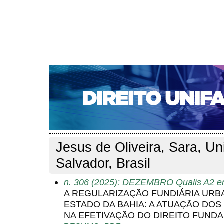
CAPA
SOBRE
ACESSO
CADASTRO
PESQ
NOTÍCIAS
EDIÇÕES DE Nº 1 A 100
WEBMAIL
Capa
Pesquisa
Perfil do autor
>
>
Perfil do autor
Jesus de Oliveira, Sara, Un
Salvador, Brasil
n. 306 (2025): DEZEMBRO Qualis A2 em
A REGULARIZAÇÃO FUNDIÁRIA URBA
ESTADO DA BAHIA: A ATUAÇÃO DOS
NA EFETIVAÇÃO DO DIREITO FUND