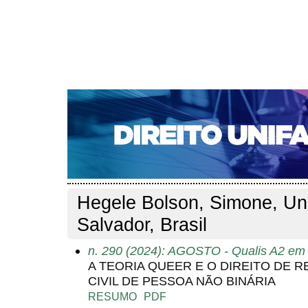
CAPA
SOBRE
ACESSO
CADASTRO
PESQ
NOTÍCIAS
EDIÇÕES DE Nº 1 A 100
WEBMAIL
Capa
Pesquisa
Perfil do autor
>
>
Perfil do autor
Hegele Bolson, Simone, Un
Salvador, Brasil
n. 290 (2024): AGOSTO - Qualis A2 em 
A TEORIA QUEER E O DIREITO DE 
CIVIL DE PESSOA NÃO BINÁRIA
RESUMO
PDF