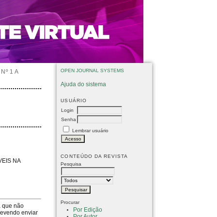
OPEN JOURNAL SYSTEMS
Nº 1 A
Ajuda do sistema
USUÁRIO
Login
Senha
Lembrar usuário
CONTEÚDO DA REVISTA
VEIS NA
Pesquisa
Procurar
a que não
Por Edição
devendo enviar
Por Autor