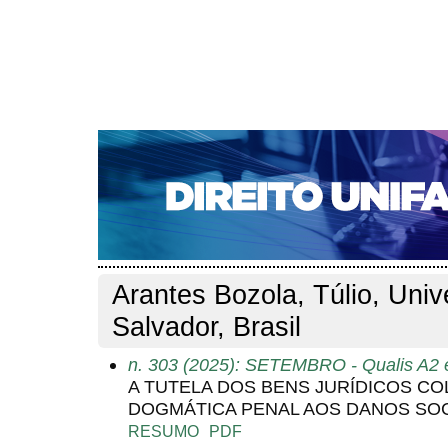
CAPA
SOBRE
ACESSO
CADASTRO
PESQ
NOTÍCIAS
EDIÇÕES DE Nº 1 A 100
WEBMAIL
Capa
Pesquisa
Perfil do autor
>
>
Perfil do autor
Arantes Bozola, Túlio, Univ
Salvador, Brasil
n. 303 (2025): SETEMBRO - Qualis A2 
A TUTELA DOS BENS JURÍDICOS CO
DOGMÁTICA PENAL AOS DANOS SOC
RESUMO
PDF