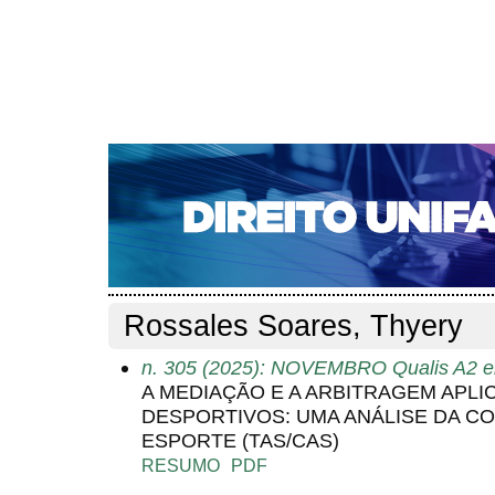
CAPA
SOBRE
ACESSO
CADASTRO
PESQ
NOTÍCIAS
EDIÇÕES DE Nº 1 A 100
WEBMAIL
Capa
Pesquisa
Perfil do autor
>
>
Perfil do autor
Rossales Soares, Thyery
n. 305 (2025): NOVEMBRO Qualis A2 em
A MEDIAÇÃO E A ARBITRAGEM APLI
DESPORTIVOS: UMA ANÁLISE DA CO
ESPORTE (TAS/CAS)
RESUMO
PDF