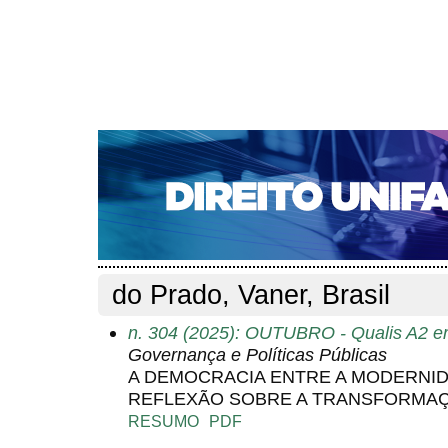
CAPA
SOBRE
ACESSO
CADASTRO
PESQ
NOTÍCIAS
EDIÇÕES DE Nº 1 A 100
WEBMAIL
Capa
Pesquisa
Perfil do autor
>
>
Perfil do autor
do Prado, Vaner, Brasil
n. 304 (2025): OUTUBRO - Qualis A2 em
Governança e Políticas Públicas
A DEMOCRACIA ENTRE A MODERNID
REFLEXÃO SOBRE A TRANSFORMAÇ
RESUMO
PDF