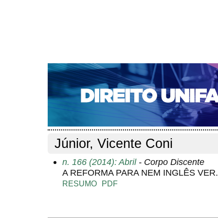
CAPA
SOBRE
ACESSO
CADASTRO
PESQ
NOTÍCIAS
EDIÇÕES DE Nº 1 A 100
WEBMAIL
Capa
Pesquisa
Perfil do autor
>
>
Perfil do autor
Júnior, Vicente Coni
n. 166 (2014): Abril
- Corpo Discente
A REFORMA PARA NEM INGLÊS VER.
RESUMO
PDF